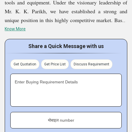
tools and equipment. Under the visionary leadership of
Mr. K. K. Parikh, we have established a strong and
unique position in this highly competitive market. Based
in Vadodara, Gujarat, India, we have been serving
Know More
customers with a premium range of products since 1996.
Share a Quick Message with us
Our product portfolio includes Armature And Field Coil,
Power Tools, Cutting Machine, Cutting Blade, Cordless
Get Quotation
Get Price List
Discuss Requirement
Drill Machine, Car Washer, etc. Our mission is to offer
value-driven, high-quality products across various
Enter Buying Requirement Details
markets, ensuring that every purchase is worth the
investment.
Customers trust and recommend our
products because we prioritize quality at every stage,
from sourcing to delivery. Our dedication to superior
मोबाइल number
craftsmanship and customer satisfaction sets us apart,