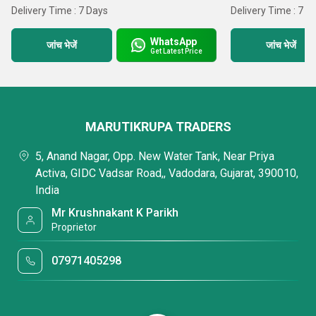
Delivery Time : 7 Days
Delivery Time : 7 D
WhatsApp
जांच भेजें
जांच भेजें
Get Latest Price
MARUTIKRUPA TRADERS
5, Anand Nagar, Opp. New Water Tank, Near Priya
Activa, GIDC Vadsar Road,, Vadodara, Gujarat, 390010,
India
Mr Krushnakant K Parikh
Proprietor
07971405298