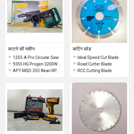
काटने की मशीन
कटिंग ब्लेड
1255-A Pro Circular Saw
Ideal Speed Cut Blade
9355 HG Progen 3200W Cut-Off Saw
Road Cutter Blade
APT-MSD-255 Akari RPM Miter Saw
RCC Cutting Blade