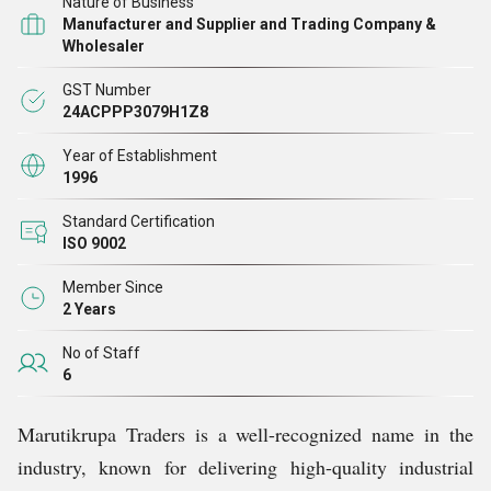
Nature of Business
और सेवा प्रदाता टूल्स, कटिंग मशीन, कटिंग ब्लेड, कॉर्डलेस ड्रिल
Manufacturer and Supplier and Trading Company &
मशीन, कार वॉशर, आदि हमारी मजबूत बाजार प्रतिष्ठा किसकी नींव
Wholesaler
पर बनी है नैतिकता, विश्वसनीयता, और गुणवत्ता आश्वासन। हम
GST Number
बेहतर उत्पादों का स्रोत बनाते हैं प्रतिष्ठित विक्रेताओं से जो
24ACPPP3079H1Z8
डिज़ाइन, टिकाऊपन, और में विशिष्ट हैं परफ़ॉर्मेंस। उत्कृष्टता के
Year of Establishment
प्रति अपनी प्रतिबद्धता के माध्यम से, हम मिलना जारी रखते हैं दक्षता
1996
और सत्यनिष्ठा के साथ हमारे ग्राहकों की बढ़ती ज़रूरतें
Standard Certification
ISO 9002
Member Since
2 Years
No of Staff
6
Marutikrupa Traders is a well-recognized name in the
industry, known for delivering high-quality industrial