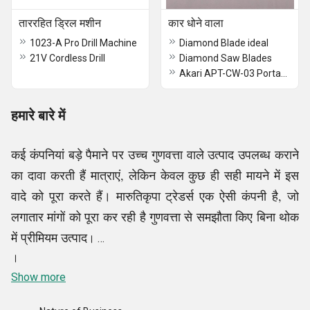
ताररहित ड्रिल मशीन
कार धोने वाला
1023-A Pro Drill Machine
Diamond Blade ideal
21V Cordless Drill
Diamond Saw Blades
Akari APT-CW-03 Portable High Pressure Electric Car Washer
हमारे बारे में
कई कंपनियां बड़े पैमाने पर उच्च गुणवत्ता वाले उत्पाद उपलब्ध कराने
का दावा करती हैं मात्राएं, लेकिन केवल कुछ ही सही मायने में इस
वादे को पूरा करते हैं। मारुतिकृपा ट्रेडर्स एक ऐसी कंपनी है, जो
लगातार मांगों को पूरा कर रही है गुणवत्ता से समझौता किए बिना थोक
में प्रीमियम उत्पाद
।
।
1996 से, हमने खुद को एक विश्वसनीय ट्रेडर, सप्लायर के रूप में
Show more
स्थापित किया है, आर्मेचर एंड फील्ड कॉइल, पावर के थोक व्यापारी