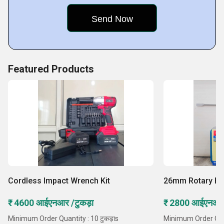
making us a preferred choice in the industry.
Key Facts of Marutikrupa Traders:
Featured Products
Cordless Impact Wrench Kit
26mm Rotary H
₹ 4600 आईएनआर /टुकड़ा
₹ 2800 आईएनआर 
Minimum Order Quantity : 10 टुकड़ाs
Minimum Order Quant