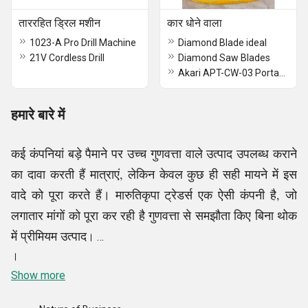
ताररहित ड्रिल मशीन
कार धोने वाला
1023-A Pro Drill Machine
Diamond Blade ideal
21V Cordless Drill
Diamond Saw Blades
Akari APT-CW-03 Portable High Pressure Electric Car Washer
हमारे बारे में
कई कंपनियां बड़े पैमाने पर उच्च गुणवत्ता वाले उत्पाद उपलब्ध कराने
का दावा करती हैं मात्राएं, लेकिन केवल कुछ ही सही मायने में इस
वादे को पूरा करते हैं। मारुतिकृपा ट्रेडर्स एक ऐसी कंपनी है, जो
लगातार मांगों को पूरा कर रही है गुणवत्ता से समझौता किए बिना थोक
में प्रीमियम उत्पाद
।
।
1996 से, हमने खुद को एक विश्वसनीय ट्रेडर, सप्लायर के रूप में
Show more
स्थापित किया है, आर्मेचर एंड फील्ड कॉइल, पावर के थोक व्यापारी