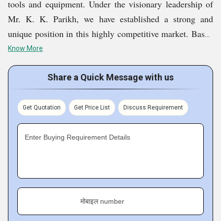
tools and equipment. Under the visionary leadership of
Mr. K. K. Parikh, we have established a strong and
unique position in this highly competitive market. Based
in Vadodara, Gujarat, India, we have been serving
Know More
customers with a premium range of products since 1996.
Share a Quick Message with us
Our product portfolio includes Armature And Field Coil,
Power Tools, Cutting Machine, Cutting Blade, Cordless
Get Quotation
Get Price List
Discuss Requirement
Drill Machine, Car Washer, etc. Our mission is to offer
value-driven, high-quality products across various
Enter Buying Requirement Details
markets, ensuring that every purchase is worth the
investment.
Customers trust and recommend our
products because we prioritize quality at every stage,
from sourcing to delivery. Our dedication to superior
मोबाइल number
craftsmanship and customer satisfaction sets us apart,