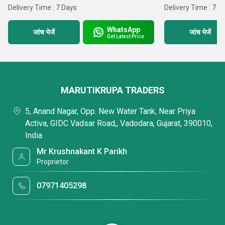
Delivery Time : 7 Days
Delivery Time : 7 D
WhatsApp
जांच भेजें
जांच भेजें
Get Latest Price
MARUTIKRUPA TRADERS
5, Anand Nagar, Opp. New Water Tank, Near Priya
Activa, GIDC Vadsar Road,, Vadodara, Gujarat, 390010,
India
Mr Krushnakant K Parikh
Proprietor
07971405298