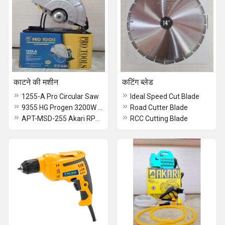
काटने की मशीन
कटिंग ब्लेड
1255-A Pro Circular Saw
Ideal Speed Cut Blade
9355 HG Progen 3200W Cut-Off Saw
Road Cutter Blade
APT-MSD-255 Akari RPM Miter Saw
RCC Cutting Blade