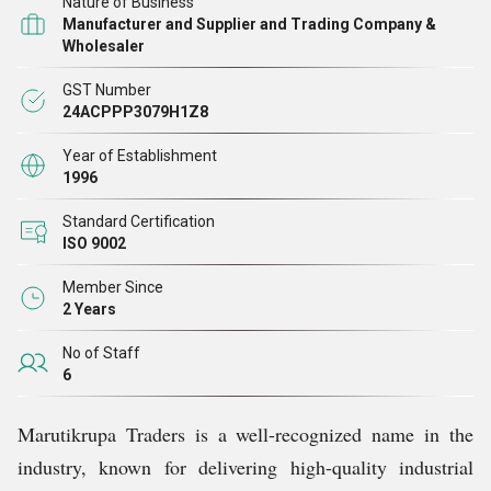
Nature of Business
और सेवा प्रदाता टूल्स, कटिंग मशीन, कटिंग ब्लेड, कॉर्डलेस ड्रिल
Manufacturer and Supplier and Trading Company &
मशीन, कार वॉशर, आदि हमारी मजबूत बाजार प्रतिष्ठा किसकी नींव
Wholesaler
पर बनी है नैतिकता, विश्वसनीयता, और गुणवत्ता आश्वासन। हम
GST Number
बेहतर उत्पादों का स्रोत बनाते हैं प्रतिष्ठित विक्रेताओं से जो
24ACPPP3079H1Z8
डिज़ाइन, टिकाऊपन, और में विशिष्ट हैं परफ़ॉर्मेंस। उत्कृष्टता के
Year of Establishment
प्रति अपनी प्रतिबद्धता के माध्यम से, हम मिलना जारी रखते हैं दक्षता
1996
और सत्यनिष्ठा के साथ हमारे ग्राहकों की बढ़ती ज़रूरतें
Standard Certification
ISO 9002
Member Since
2 Years
No of Staff
6
Marutikrupa Traders is a well-recognized name in the
industry, known for delivering high-quality industrial