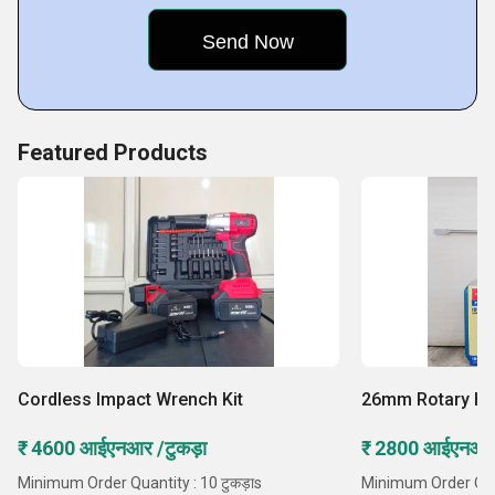
making us a preferred choice in the industry.
Key Facts of Marutikrupa Traders:
Featured Products
Cordless Impact Wrench Kit
26mm Rotary H
₹ 4600 आईएनआर /टुकड़ा
₹ 2800 आईएनआर 
Minimum Order Quantity : 10 टुकड़ाs
Minimum Order Quant